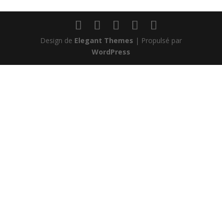
Design de
Elegant Themes
| Propulsé par
WordPress