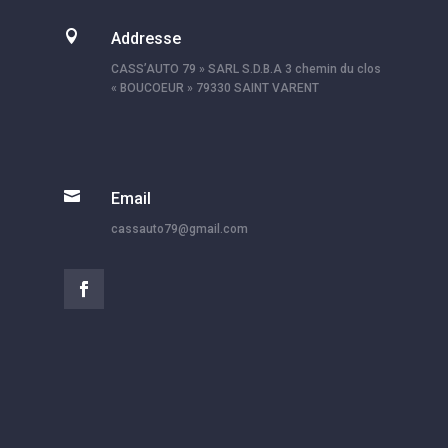

Addresse
CASS’AUTO 79 » SARL S.D.B.A 3 chemin du clos
« BOUCOEUR » 79330 SAINT VARENT

Email
cassauto79@gmail.com