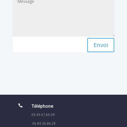
Envoi

Téléphone
05.49.67.66.09
06.83.36.84.29