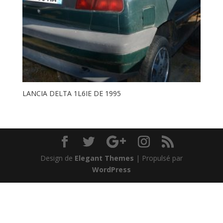
LANCIA DELTA 1L6IE DE 1995
Design de
Elegant Themes
| Propulsé par
WordPress