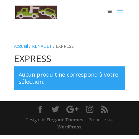
Accueil
/
RENAULT
/ EXPRESS
EXPRESS
Aucun produit ne correspond à votre
sélection.
Design de
Elegant Themes
| Propulsé par
WordPress