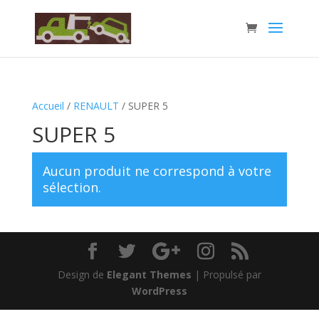
Accueil
/
RENAULT
/ SUPER 5
SUPER 5
Aucun produit ne correspond à votre
sélection.
Design de
Elegant Themes
| Propulsé par
WordPress