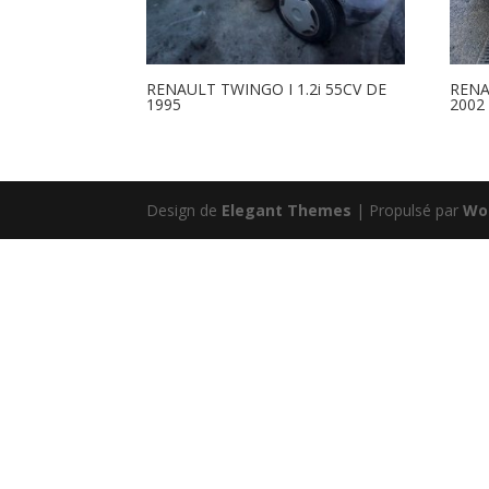
RENAULT TWINGO I 1.2i 55CV DE
RENA
1995
2002
Design de
Elegant Themes
| Propulsé par
Wo