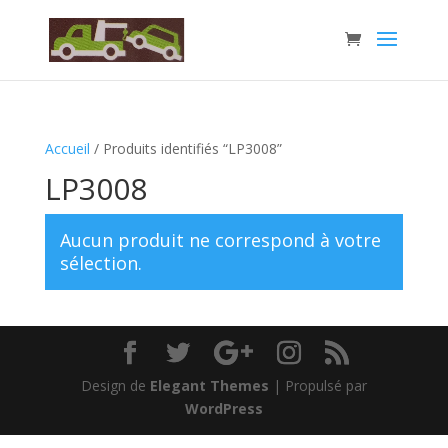
Accueil
/ Produits identifiés “LP3008”
LP3008
Aucun produit ne correspond à votre
sélection.
Design de
Elegant Themes
| Propulsé par
WordPress