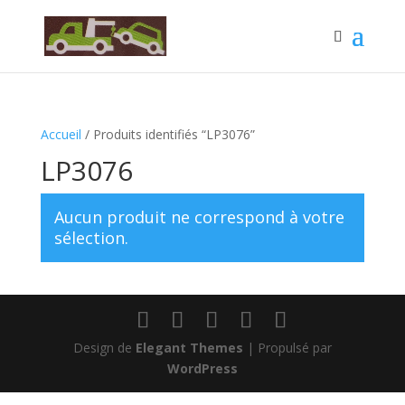
Accueil
/ Produits identifiés “LP3076”
LP3076
Aucun produit ne correspond à votre
sélection.
Design de
Elegant Themes
| Propulsé par
WordPress