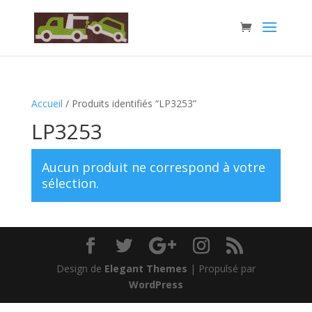
Accueil
/ Produits identifiés “LP3253”
LP3253
Aucun produit ne correspond à votre
sélection.
Design de
Elegant Themes
| Propulsé par
WordPress