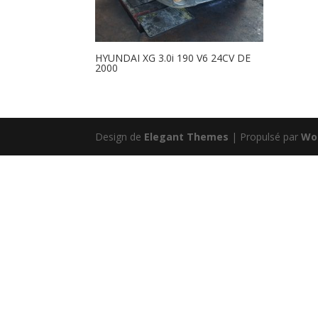
HYUNDAI XG 3.0i 190 V6 24CV DE
2000
Design de
Elegant Themes
| Propulsé par
Wo