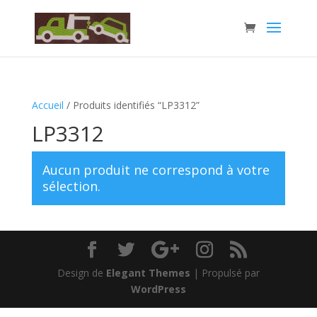
Accueil
/ Produits identifiés “LP3312”
LP3312
Aucun produit ne correspond à votre
sélection.
Design de
Elegant Themes
| Propulsé par
WordPress