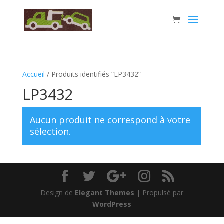
Accueil
/ Produits identifiés “LP3432”
LP3432
Aucun produit ne correspond à votre
sélection.
Design de
Elegant Themes
| Propulsé par
WordPress