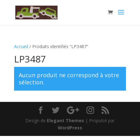
Accueil
/ Produits identifiés “LP3487”
LP3487
Aucun produit ne correspond à votre
sélection.
Design de
Elegant Themes
| Propulsé par
WordPress