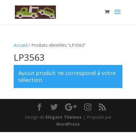
Accueil
/ Produits identifiés “LP3563”
LP3563
Aucun produit ne correspond à votre
sélection.
Design de
Elegant Themes
| Propulsé par
WordPress