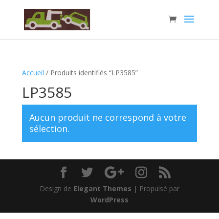
Accueil
/ Produits identifiés “LP3585”
LP3585
Aucun produit ne correspond à votre
sélection.
Design de
Elegant Themes
| Propulsé par
WordPress