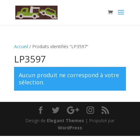
Accueil
/ Produits identifiés “LP3597”
LP3597
Aucun produit ne correspond à votre
sélection.
Design de
Elegant Themes
| Propulsé par
WordPress