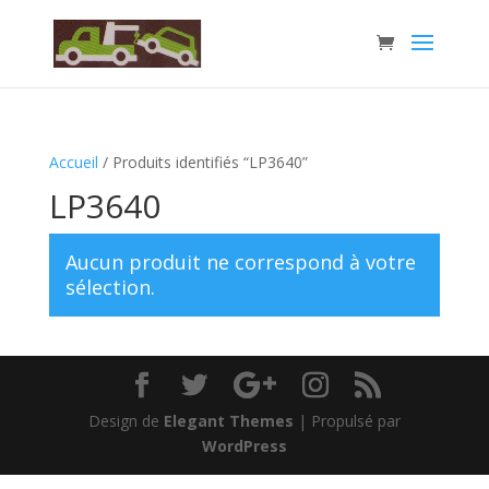
Accueil
/ Produits identifiés “LP3640”
LP3640
Aucun produit ne correspond à votre
sélection.
Design de
Elegant Themes
| Propulsé par
WordPress