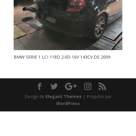
BMW SERIE 1 LCI 118D 2.0D 16V 143CV DE 2009
Design de
Elegant Themes
| Propulsé par
WordPress