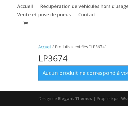
Accueil
Récupération de véhicules hors d’usag
Vente et pose de pneus
Contact
Accueil
/ Produits identifiés “LP3674”
LP3674
Aucun produit ne correspond à vot
Design de
Elegant Themes
| Propulsé par
Wo