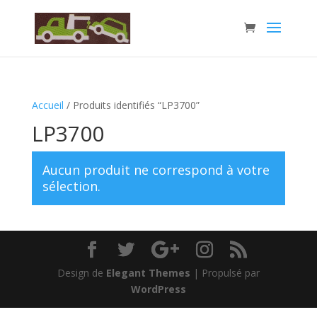
Accueil
/ Produits identifiés “LP3700”
LP3700
Aucun produit ne correspond à votre
sélection.
Design de
Elegant Themes
| Propulsé par
WordPress