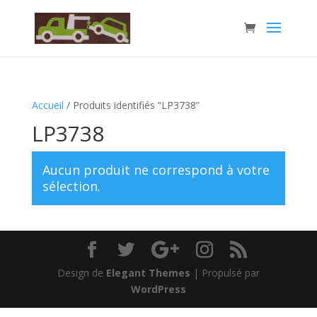
Accueil
/ Produits identifiés “LP3738”
LP3738
Aucun produit ne correspond à votre
sélection.
Design de
Elegant Themes
| Propulsé par
WordPress