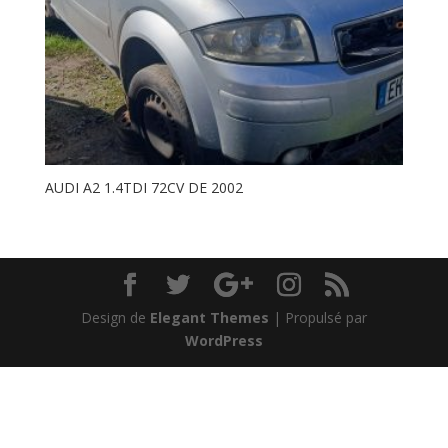
AUDI A2 1.4TDI 72CV DE 2002
Design de
Elegant Themes
| Propulsé par
WordPress