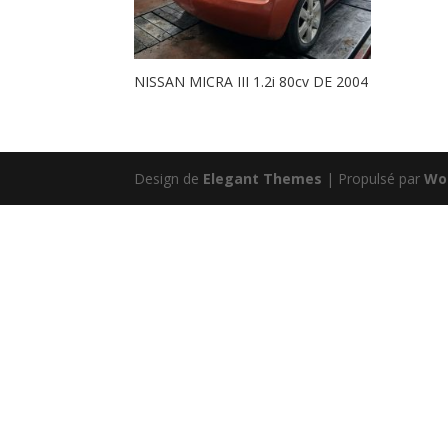
NISSAN MICRA III 1.2i 80cv DE 2004
Design de
Elegant Themes
| Propulsé par
Wo