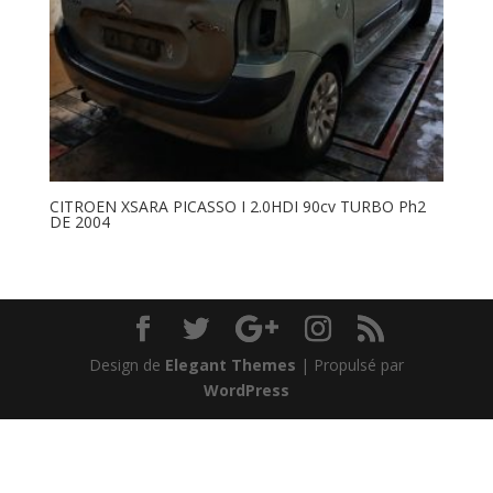
CITROEN XSARA PICASSO I 2.0HDI 90cv TURBO Ph2
DE 2004
Design de
Elegant Themes
| Propulsé par
WordPress