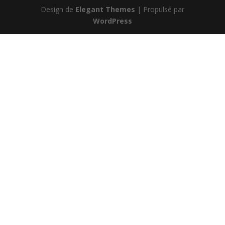
Design de
Elegant Themes
| Propulsé par
WordPress