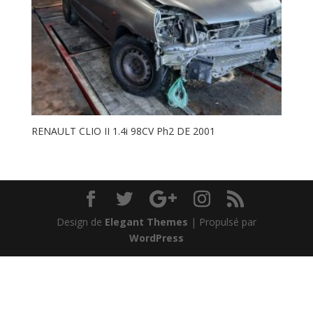
RENAULT CLIO II 1.4i 98CV Ph2 DE 2001
Design de
Elegant Themes
| Propulsé par
WordPress