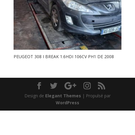
PEUGEOT 308 I BREAK 1.6HDI 106CV PH1 DE 2008
Design de
Elegant Themes
| Propulsé par
WordPress