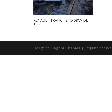
RENAULT TRAFIC I 2.1D 58CV DE
1988
Design de
Elegant Themes
| Propulsé par
Wo