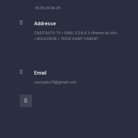
06.83.36.84.29

Addresse
CASS’AUTO 79 » SARL S.D.B.A 3 chemin du clos
« BOUCOEUR » 79330 SAINT VARENT

Email
cassauto79@gmail.com