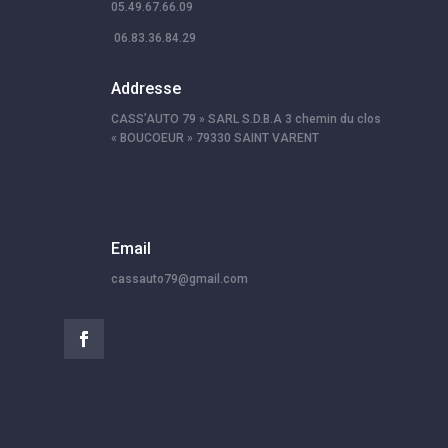
05.49.67.66.09
06.83.36.84.29
Addresse
CASS’AUTO 79 » SARL S.D.B.A 3 chemin du clos
« BOUCOEUR » 79330 SAINT VARENT
Email
cassauto79@gmail.com