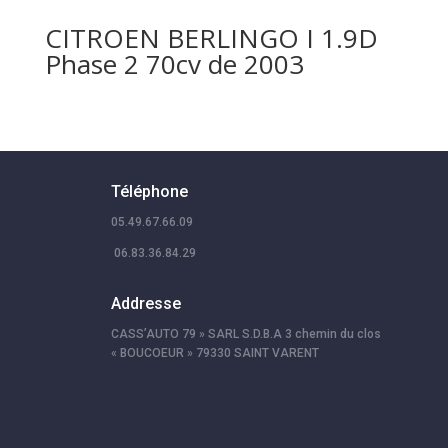
CITROEN BERLINGO I 1.9D
Phase 2 70cv de 2003
Téléphone
05.49.67.66.09
06.83.36.84.29
Addresse
CASS’AUTO 79 » SARL S.D.B.A 3 chemin du clos
« BOUCOEUR » 79330 SAINT VARENT