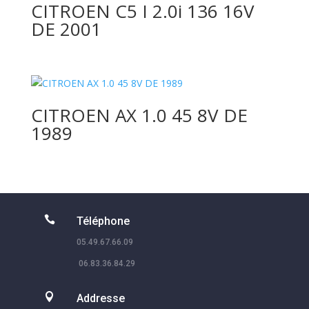
CITROEN C5 I 2.0i 136 16V
DE 2001
CITROEN AX 1.0 45 8V DE
1989

Téléphone
05.49.67.66.09
06.83.36.84.29

Addresse