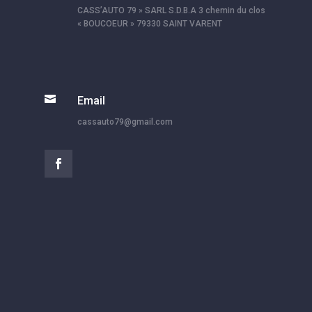
CASS’AUTO 79 » SARL S.D.B.A 3 chemin du clos
« BOUCOEUR » 79330 SAINT VARENT

Email
cassauto79@gmail.com