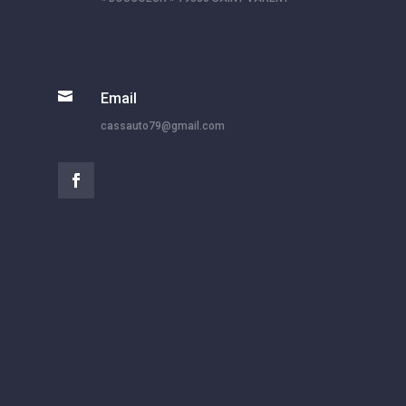

Email
cassauto79@gmail.com