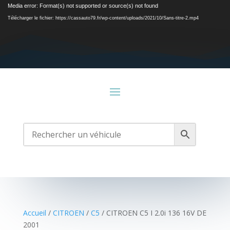
Lecteur
Media error: Format(s) not supported or source(s) not found
vidéo
Télécharger le fichier: https://cassauto79.fr/wp-content/uploads/2021/10/Sans-titre-2.mp4
Accueil
/
CITROEN
/
C5
/ CITROEN C5 I 2.0i 136 16V DE
2001