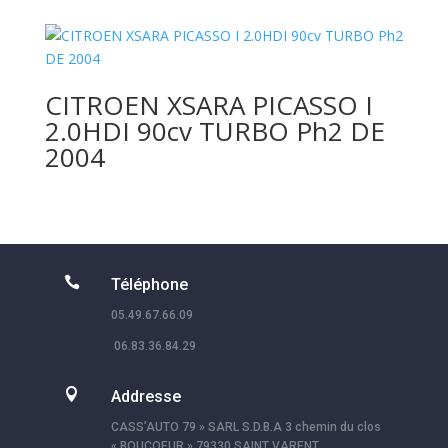
CITROEN XSARA PICASSO I
2.0HDI 90cv TURBO Ph2 DE
2004

Téléphone
05.49.67.66.09
06.83.36.84.29

Addresse
CASS’AUTO 79 » SARL S.D.B.A 3 chemin du clos
« BOUCOEUR » 79330 SAINT VARENT