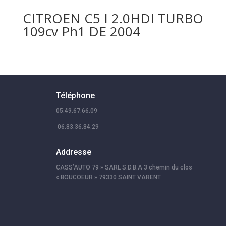
CITROEN C5 I 2.0HDI TURBO
109cv Ph1 DE 2004
Téléphone
05.49.67.66.09
06.83.36.84.29
Addresse
CASS’AUTO 79 » SARL S.D.B.A 3 chemin du clos
« BOUCOEUR » 79330 SAINT VARENT