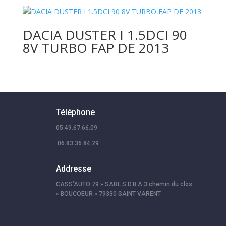
DACIA DUSTER I 1.5DCI 90
8V TURBO FAP DE 2013
Téléphone
05.49.67.66.09
06.83.36.84.29
Addresse
CASS’AUTO 79 » SARL S.D.B.A 3 chemin du clos
« BOUCOEUR » 79330 SAINT VARENT