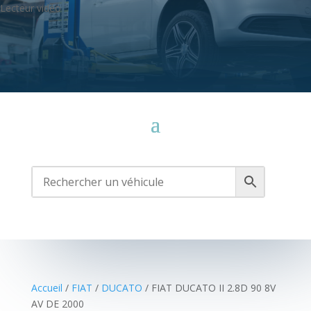
Lecteur vidéo
Media error: Format(s) not supported or source(s) not found
Télécharger le fichier: https://cassauto79.fr/wp-
content/uploads/2021/10/Sans-titre-2.mp4
Accueil
/
FIAT
/
DUCATO
/ FIAT DUCATO II 2.8D 90 8V
AV DE 2000