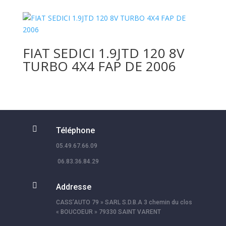
FIAT SEDICI 1.9JTD 120 8V
TURBO 4X4 FAP DE 2006

Téléphone
05.49.67.66.09
06.83.36.84.29

Addresse
CASS’AUTO 79 » SARL S.D.B.A 3 chemin du clos
« BOUCOEUR » 79330 SAINT VARENT