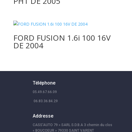
PH1 DE 2005
FORD FUSION 1.6i 100 16V
DE 2004
Téléphone
05.49.67.66.09
06.83.36.84.29
Addresse
CASS’AUTO 79 » SARL S.D.B.A 3 chemin du clos
« BOUCOEUR » 79330 SAINT VARENT