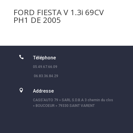
FORD FIESTA V 1.3i 69CV
PH1 DE 2005

Téléphone
05.49.67.66.09
06.83.36.84.29

Addresse
CASS’AUTO 79 » SARL S.D.B.A 3 chemin du clos
« BOUCOEUR » 79330 SAINT VARENT