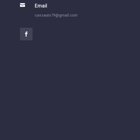

Email
cassauto79@gmail.com