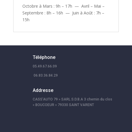
Octobre à Mars : 9h – 17h — Avril – Mai –
Septembre : 8h – 16h — Juin à Août : 7h –
15h
Téléphone
05.49.67.66.09
06.83.36.84.29
Addresse
CASS’AUTO 79 » SARL S.D.B.A 3 chemin du clos
« BOUCOEUR » 79330 SAINT VARENT