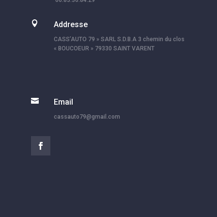

Addresse
CASS’AUTO 79 » SARL S.D.B.A 3 chemin du clos
« BOUCOEUR » 79330 SAINT VARENT

Email
cassauto79@gmail.com