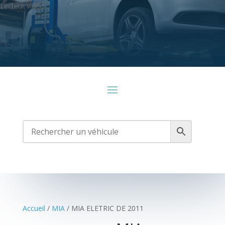
Lecteur vidéo
Media error: Format(s) not supported or source(s) not found
Télécharger le fichier: https://cassauto79.fr/wp-
content/uploads/2021/10/Sans-titre-2.mp4
Accueil
/
MIA
/ MIA ELETRIC DE 2011