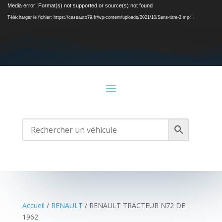
Lecteur
Media error: Format(s) not supported or source(s) not found
vidéo
Télécharger le fichier: https://cassauto79.fr/wp-content/uploads/2021/10/Sans-titre-2.mp4
Accueil
/
RENAULT
/ RENAULT TRACTEUR N72 DE
1962