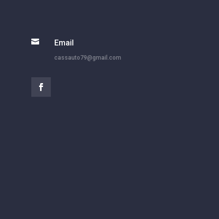

Email
cassauto79@gmail.com