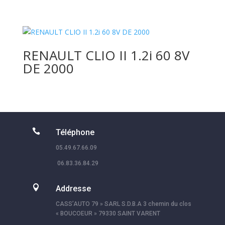
RENAULT CLIO II 1.2i 60 8V
DE 2000

Téléphone
05.49.67.66.09
06.83.36.84.29

Addresse
CASS’AUTO 79 » SARL S.D.B.A 3 chemin du clos
« BOUCOEUR » 79330 SAINT VARENT