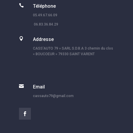

Téléphone
05.49.67.66.09
06.83.36.84.29

Addresse
CASS’AUTO 79 » SARL S.D.B.A 3 chemin du clos
« BOUCOEUR » 79330 SAINT VARENT

Email
cassauto79@gmail.com