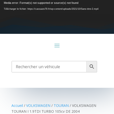
Lecteur
Media error: Format(s) not supported or source(s) not found
vidéo
Télécharger le fichier: https://cassauto79.fr/wp-content/uploads/2021/10/Sans-titre-2.mp4
Accueil
/
VOLKSWAGEN
/
TOURAN
/ VOLKSWAGEN
TOURAN I 1.9TDI TURBO 105cv DE 2004