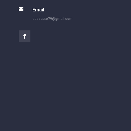

Email
cassauto79@gmail.com