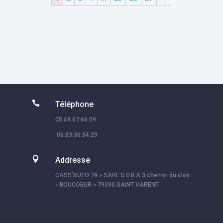

Téléphone
05.49.67.66.09
06.83.36.84.29

Addresse
CASS’AUTO 79 » SARL S.D.B.A 3 chemin du clos
« BOUCOEUR » 79330 SAINT VARENT