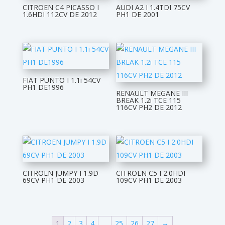
CITROEN C4 PICASSO I
AUDI A2 I 1.4TDI 75CV
1.6HDI 112CV DE 2012
PH1 DE 2001
FIAT PUNTO I 1.1i 54CV
PH1 DE1996
RENAULT MEGANE III
BREAK 1.2i TCE 115
116CV PH2 DE 2012
CITROEN JUMPY I 1.9D
CITROEN C5 I 2.0HDI
69CV PH1 DE 2003
109CV PH1 DE 2003
1
2
3
4
…
25
26
27
→