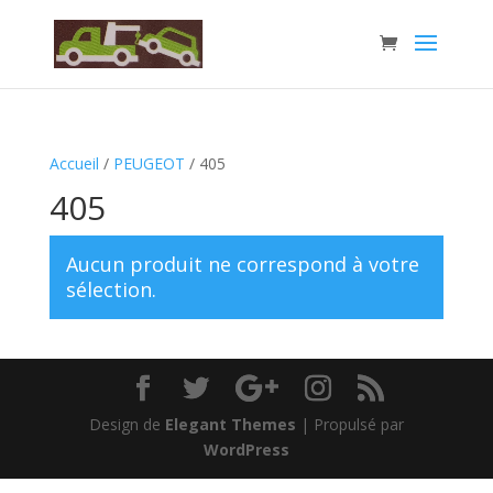
Accueil
/
PEUGEOT
/ 405
405
Aucun produit ne correspond à votre
sélection.
Design de
Elegant Themes
| Propulsé par
WordPress