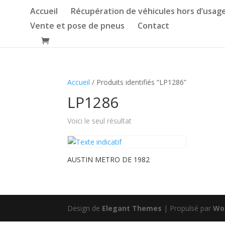
Accueil
Récupération de véhicules hors d’usag
Vente et pose de pneus
Contact
Accueil
/ Produits identifiés “LP1286”
LP1286
Voici le seul résultat
AUSTIN METRO DE 1982
Design de
Elegant Themes
| Propulsé par
Wo