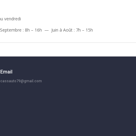
au vendredi
 Septembre : 8h – 16h — Juin à Août : 7h – 15h
Email
cassauto79@gmail.com