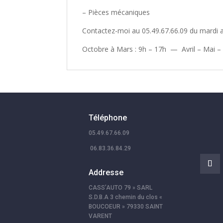
– Pièces mécaniques
Contactez-moi au 05.49.67.66.09 du mardi 
Octobre à Mars : 9h – 17h — Avril – Mai –
Téléphone
05.49.67.66.09
06.83.36.84.29
Addresse
CASS’AUTO 79 » SARL
S.D.B.A 3 chemin du clos «
BOUCOEUR » 79330 SAINT
VARENT