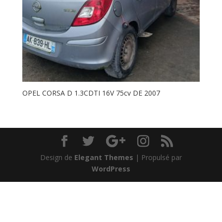
OPEL CORSA D 1.3CDTI 16V 75cv DE 2007
Design de
Elegant Themes
| Propulsé par
WordPress