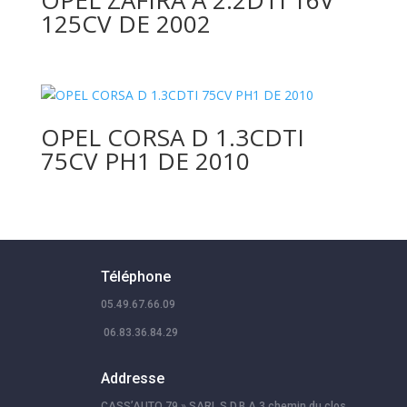
125CV DE 2002
OPEL CORSA D 1.3CDTI
75CV PH1 DE 2010
Téléphone
05.49.67.66.09
06.83.36.84.29
Addresse
CASS’AUTO 79 » SARL S.D.B.A 3 chemin du clos