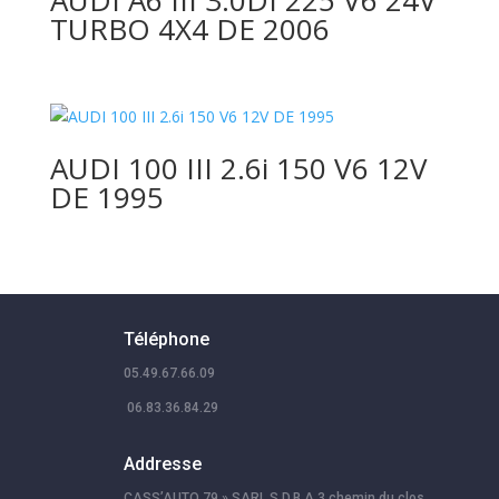
TURBO 4X4 DE 2006
AUDI 100 III 2.6i 150 V6 12V
DE 1995
Téléphone
05.49.67.66.09
06.83.36.84.29
Addresse
CASS’AUTO 79 » SARL S.D.B.A 3 chemin du clos