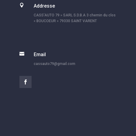

Addresse
CASS’AUTO 79 » SARL S.D.B.A 3 chemin du clos
« BOUCOEUR » 79330 SAINT VARENT

Email
cassauto79@gmail.com