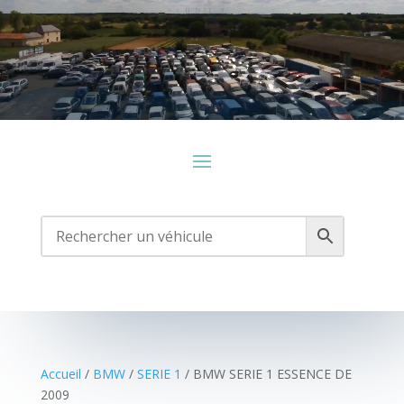
Lecteur
vidéo
Accueil
/
BMW
/
SERIE 1
/ BMW SERIE 1 ESSENCE DE
2009