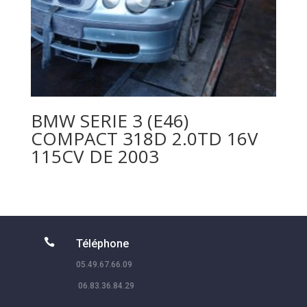
BMW SERIE 3 (E46)
COMPACT 318D 2.0TD 16V
115CV DE 2003

Téléphone
05.49.67.66.09
06.83.36.84.29